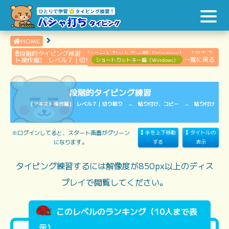
HOME
段階的タイピング練習 ショートカットキー編（Windows） [テキス
一覧に戻る
ト操作編] レベル７｜切り取り → 貼り付け、コピー → 貼り付け
ショートカットキー編（Windows）
段階的タイピング練習
[テキスト操作編] レベル７｜切り取り → 貼り付け、コピー → 貼り付け
※ログインしてると、スタート画面がグリーン
手を上下移動
タイトルの
になります。
する
表示
タイピング練習するには解像度が850px以上のディス
プレイで閲覧してください。
このレベルのランキング（10人まで表
示）