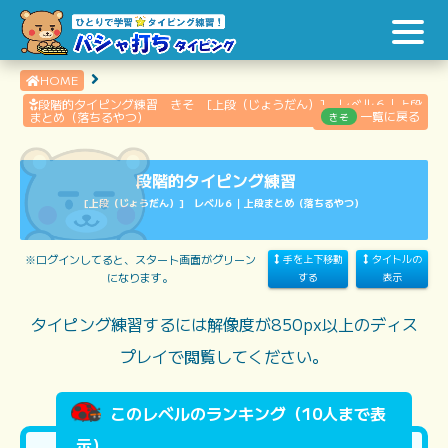
HOME
段階的タイピング練習 きそ [上段（じょうだん）] レベル６｜上段
一覧に戻る
まとめ（落ちるやつ）
きそ
段階的タイピング練習
[上段（じょうだん）] レベル６｜上段まとめ（落ちるやつ）
※ログインしてると、スタート画面がグリーン
手を上下移動
タイトルの
になります。
する
表示
タイピング練習するには解像度が850px以上のディス
プレイで閲覧してください。
このレベルのランキング（10人まで表
示）