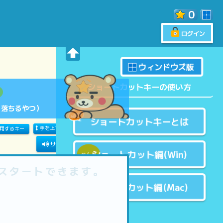
0
ログイン
一覧に戻る
きそ
ウィンドウズ版
ショートカットキーの使い方
（落ちるやつ）
ショートカットキーとは
手を上下移動する
タイトルの表示
用するキー
キーボード
サウンド
現在の音量：
50%
ショートカット編(Win)
入力スピード
0
スター
スタートできます。
ショートカット編(Mac)