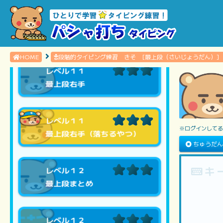
レベル１０
最上段左手（落ちるやつ）
HOME
段階的タイピング練習 きそ [最上段（さいじょうだん）]
レベル１１
最上段右手
レベル１１
※ログインしてる
最上段右手（落ちるやつ）
ちゅうだ
レベル１２
経過時
スター
キ
最上段まとめ
レベル１２