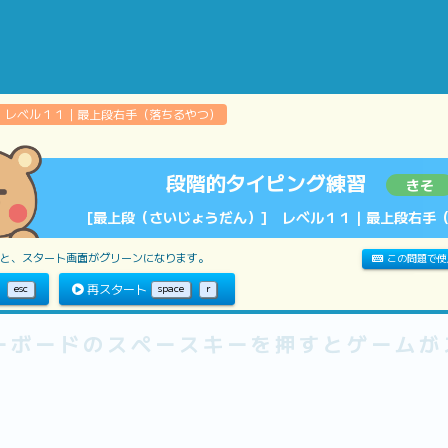
 レベル１１｜最上段右手（落ちるやつ）
段階的タイピング練習
きそ
[最上段（さいじょうだん）] レベル１１｜最上段右手
と、スタート画面がグリーンになります。
この問題で使
ん
esc
再スタート
space
r
間
00:00:00
ミスタイプ
0
回
1
／10ステージ
トまで
ーボードのスペースキーを押すとゲームが