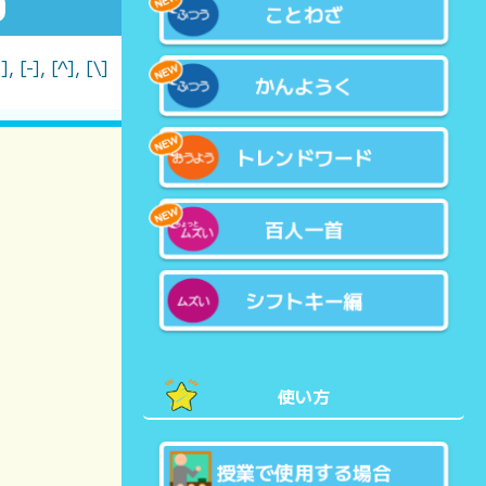
ことわざ
, [-], [^], [\]
かんようく
トレンドワード
百人一首
シフトキー編
使い方
授業で使用する場合