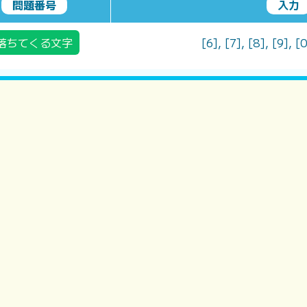
問題番号
入力
落ちてくる文字
[6], [7], [8], [9], [0]